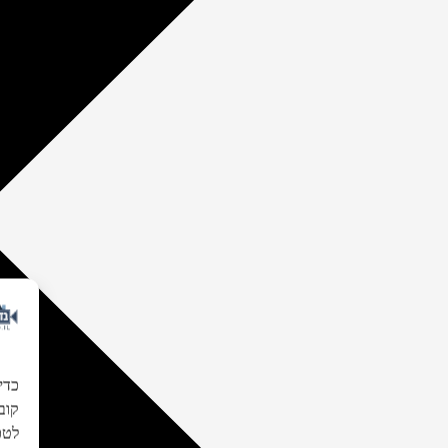
כדי
לטכנ