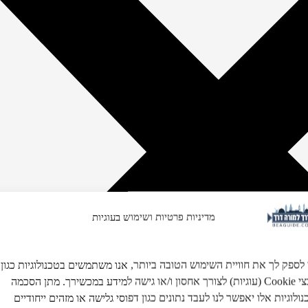
מדיניות פרטיות ושימוש בעוגיות
 לספק לך את חוויית השימוש הטובה ביותר, אנו משתמשים בטכנולוגיות כגון
קובצי Cookie (עוגיות) לצורך אחסון ו/או גישה למידע במכשירך. מתן הסכמה
ולוגיות אלו יאפשר לנו לעבד נתונים כגון דפוסי גלישה או מזהים ייחודיים