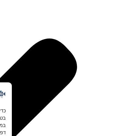
כדי
במכ
דפו