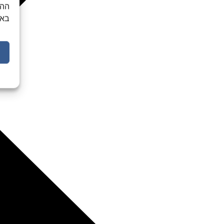
ההס
באת