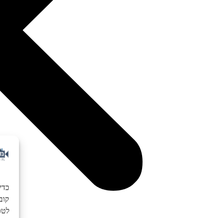
כדי
לטכנ