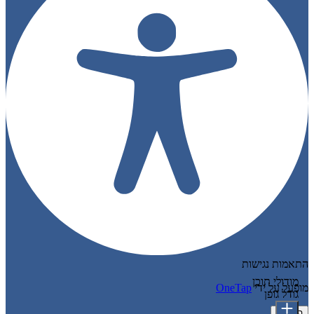
התאמות נגישות
מודולי תוכן
מופעל על ידי
OneTap
גודל גופן
הצהרה