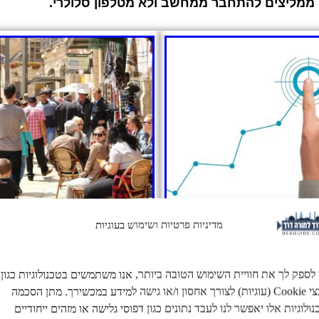
ו ממליצים להתחבר ממחשב ולא מטלפון סלולרי.
מדיניות פרטיות ושימוש בעוגיות
קבוצות סיור (חלק ב')
שאלות ממבחנים בע"פ
הצעות למסלולי סיור
אוסף שאלות ותשובות שנשאלו ע"י 
 לספק לך את חוויית השימוש הטובה ביותר, אנו משתמשים בטכנולוגיות כגון
בהם אתרים ונקודות הדרכה.
בזמן המבחן בשטח.
קובצי Cookie (עוגיות) לצורך אחסון ו/או גישה למידע במכשירך. מתן הסכמה
ולוגיות אלו יאפשר לנו לעבד נתונים כגון דפוסי גלישה או מזהים ייחודיים