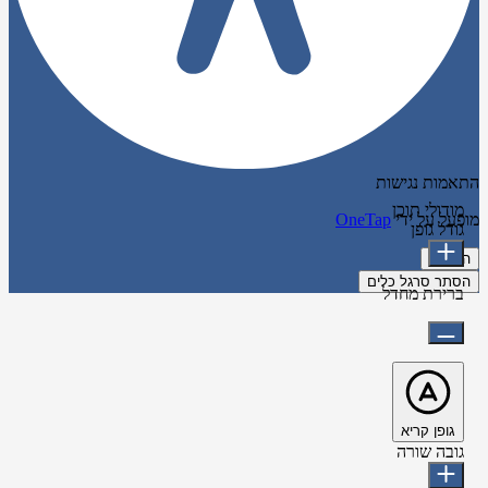
התאמות נגישות
מודולי תוכן
מופעל על ידי
OneTap
גודל גופן
הצהרה
הסתר סרגל כלים
ברירת מחדל
גופן קריא
גובה שורה