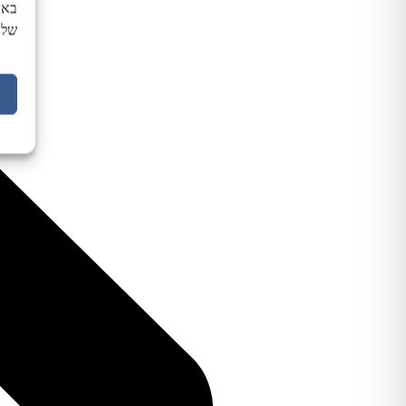
באת
של 