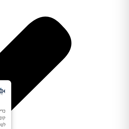
כדי
לטכנ