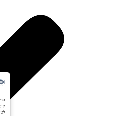
כדי
לטכנ