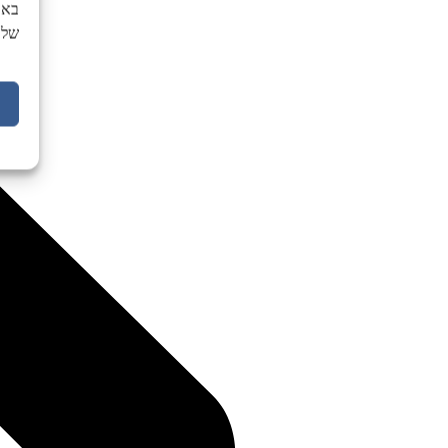
באת
של 