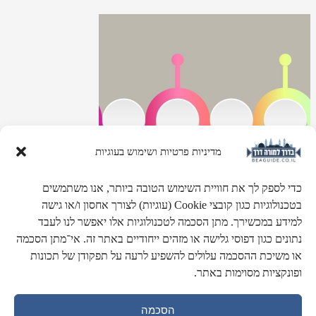
מדיניות פרטיות ושימוש בעוגיות
כדי לספק לך את חוויית השימוש הטובה ביותר, אנו משתמשים
בטכנולוגיות כגון קובצי Cookie (עוגיות) לצורך אחסון ו/או גישה
למידע במכשירך. מתן הסכמה לטכנולוגיות אלו יאפשר לנו לעבד
נתונים כגון דפוסי גלישה או מזהים ייחודיים באתר זה. אי־מתן הסכמה
ציר הזמן של ירושלים
או משיכת ההסכמה עלולים להשפיע לרעה על תפקודן של תכונות
ופונקציות מסוימות באתר.
3000 שנים על ציר זמן מפורט. מתקופת המלוכה ועד הקמת המדינה.
הסכמה