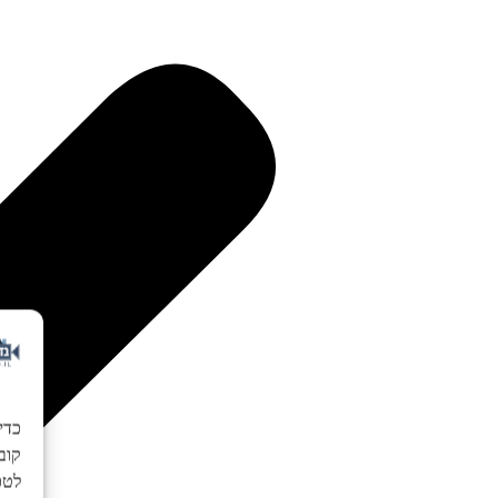
כדי
לטכנ