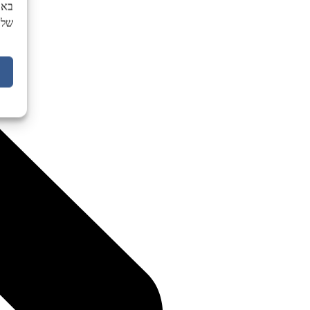
באת
של 