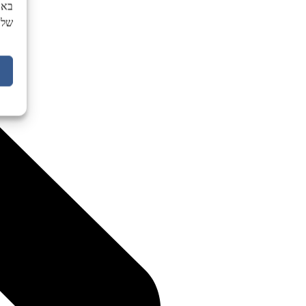
באת
של 