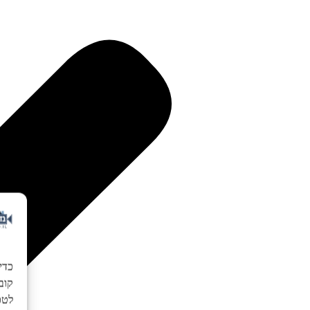
כדי
לטכנ