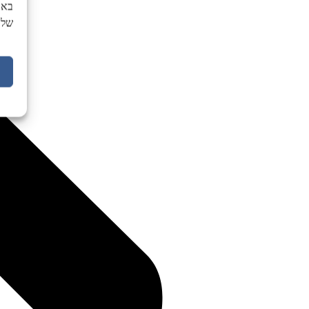
באת
של 