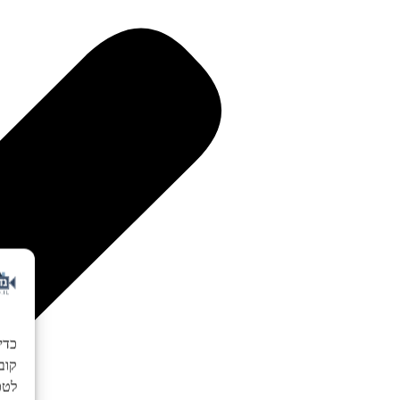
כדי
לטכנ