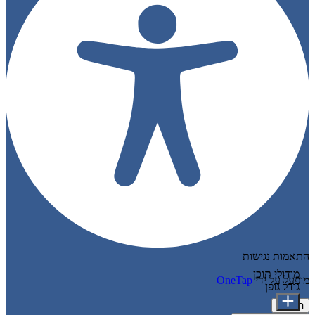
התאמות נגישות
מודולי תוכן
מופעל על ידי
OneTap
גודל גופן
הצהרה