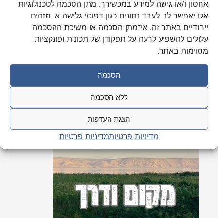
אחסון ו/או גישה למידע במכשירך. מתן הסכמה לטכנולוגיות
אלו יאפשר לנו לעבד נתונים כגון דפוסי גלישה או מזהים
ייחודיים באתר זה. אי־מתן הסכמה או משיכת ההסכמה
שאלות ממבחנים בע"פ
עלולים להשפיע לרעה על תפקודן של תכונות ופונקציות
מסוימות באתר.
אוסף שאלות ותשובות שנשאלו ע"י בוחנים בזמן המבחן בשטח.
הסכמה
ללא הסכמה
הצגת העדפות
מדיניות פרטיות
מדיניות פרטיות