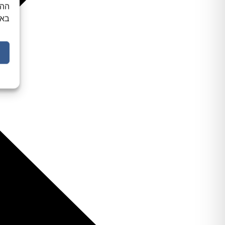
ההס
באת