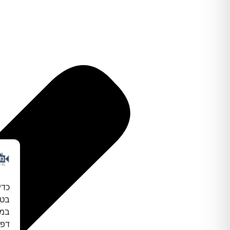
כדי
במכ
דפו