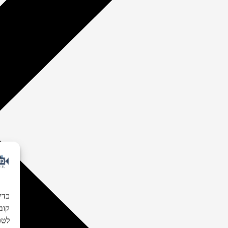
כדי
לטכנ