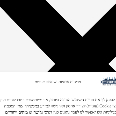
מדיניות פרטיות ושימוש בעוגיות
 לספק לך את חוויית השימוש הטובה ביותר, אנו משתמשים בטכנולוגיות כגון
קובצי Cookie (עוגיות) לצורך אחסון ו/או גישה למידע במכשירך. מתן הסכמה
ולוגיות אלו יאפשר לנו לעבד נתונים כגון דפוסי גלישה או מזהים ייחודיים