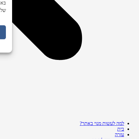
באת
של 
למה לעשות מנוי באתר?
בית
עזרה