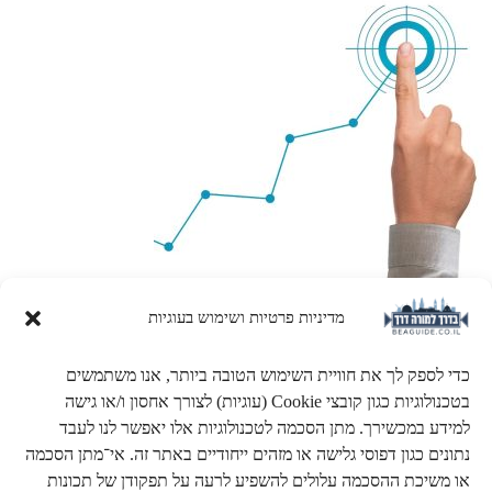
מדיניות פרטיות ושימוש בעוגיות
קבוצות סיור (חלק ב')
כדי לספק לך את חוויית השימוש הטובה ביותר, אנו משתמשים
הצעות למסלולי סיור
ובהם אתרים ונקודות הדרכה.
בטכנולוגיות כגון קובצי Cookie (עוגיות) לצורך אחסון ו/או גישה
למידע במכשירך. מתן הסכמה לטכנולוגיות אלו יאפשר לנו לעבד
נתונים כגון דפוסי גלישה או מזהים ייחודיים באתר זה. אי־מתן הסכמה
או משיכת ההסכמה עלולים להשפיע לרעה על תפקודן של תכונות