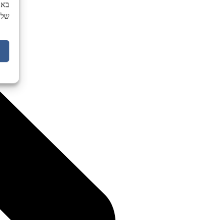
באת
של 