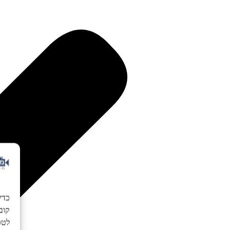
כדי
לטכנ