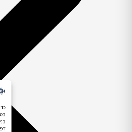
כדי
במכ
דפו