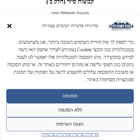
קבוצות סיור (חלק ב')
הצעות למסלולי סיור
ובהם אתרים ונקודות הדרכה.
מדיניות פרטיות ושימוש בעוגיות
כדי לספק לך את חוויית השימוש הטובה ביותר, אנו משתמשים
בטכנולוגיות כגון קובצי Cookie (עוגיות) לצורך אחסון ו/או גישה
למידע במכשירך. מתן הסכמה לטכנולוגיות אלו יאפשר לנו לעבד
נתונים כגון דפוסי גלישה או מזהים ייחודיים באתר זה. אי־מתן הסכמה
או משיכת ההסכמה עלולים להשפיע לרעה על תפקודן של תכונות
ופונקציות מסוימות באתר.
הסכמה
ללא הסכמה
הצגת העדפות
שאלות ממבחנים בע"פ
מדיניות פרטיות
מדיניות פרטיות
אוסף שאלות ותשובות שנשאלו ע"י בוחנים בזמן המבחן בשטח.