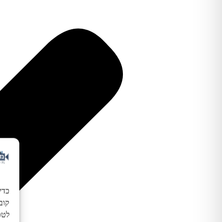
כדי
לטכנ