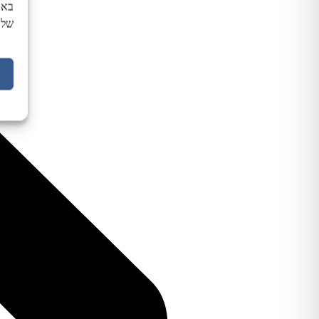
באת
של 