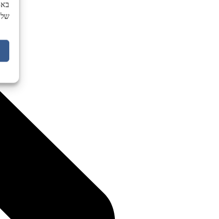
באת
של 