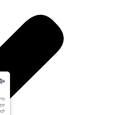
כדי
לטכנ