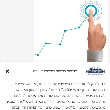
מדיניות פרטיות ושימוש בעוגיות
קבוצות סיור (חלק ב')
כדי לספק לך את חוויית השימוש הטובה ביותר, אנו משתמשים
הצעות למסלולי סיור
ובהם אתרים ונקודות הדרכה.
בטכנולוגיות כגון קובצי Cookie (עוגיות) לצורך אחסון ו/או גישה
למידע במכשירך. מתן הסכמה לטכנולוגיות אלו יאפשר לנו לעבד
נתונים כגון דפוסי גלישה או מזהים ייחודיים באתר זה. אי־מתן הסכמה
או משיכת ההסכמה עלולים להשפיע לרעה על תפקודן של תכונות