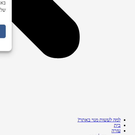
באת
של 
למה לעשות מנוי באתר?
בית
עזרה