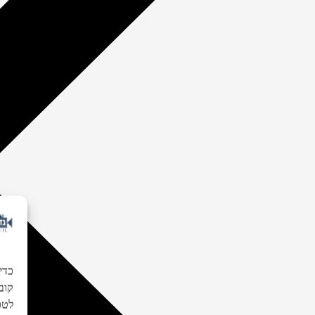
כדי
לטכנ