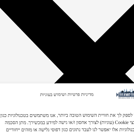
מדיניות פרטיות ושימוש בעוגיות
 לספק לך את חוויית השימוש הטובה ביותר, אנו משתמשים בטכנולוגיות כגון
קובצי Cookie (עוגיות) לצורך אחסון ו/או גישה למידע במכשירך. מתן הסכמה
ולוגיות אלו יאפשר לנו לעבד נתונים כגון דפוסי גלישה או מזהים ייחודיים